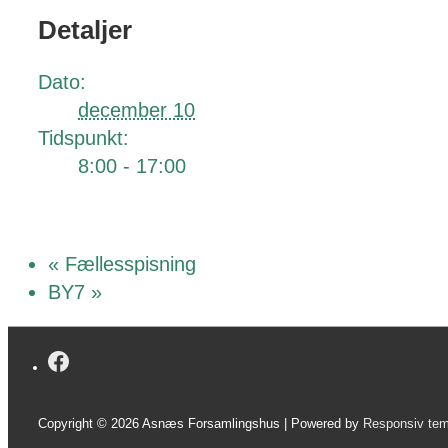
Detaljer
Dato:
december 10
Tidspunkt:
8:00 - 17:00
«
Fællesspisning
BY7
»
Copyright © 2026
Asnæs Forsamlingshus
| Powered by
Responsiv te