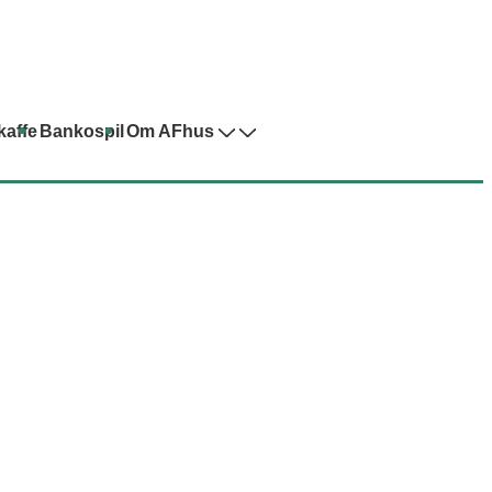
kaffe
Bankospil
Om AFhus