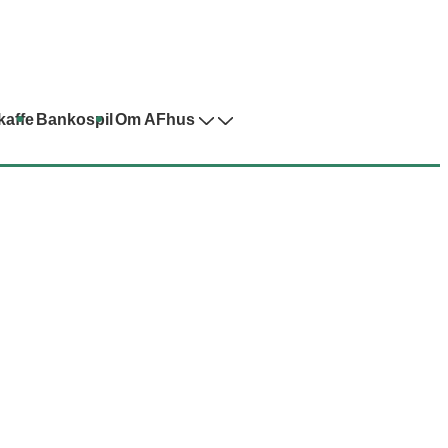
kaffe
Bankospil
Om AFhus