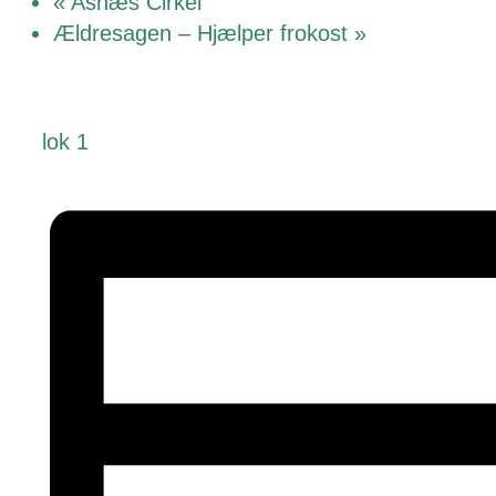
«
Asnæs Cirkel
Ældresagen – Hjælper frokost
»
lok 1